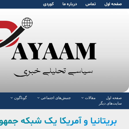
صفحە اول
تماس
دربارە ما
کوردی
صفحە اول
مقالات
جنبش‌های اجتماعی
گوناگون
سایت‌های دیگر
بریتانیا و آمریکا یک شبکه جمهو