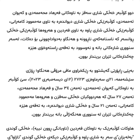
دوو کۆڵبەر خەڵکی شاری سەقز بە ناوەکانی فەرهاد محەممەدی و کەیوان
ئەحمەدی، کۆڵبەرێکی خەڵکی شاری دیواندەرە بە ناوی مەحموود کامەرانی،
کۆڵبەرێکی خەڵکی شاری پاوە بە ناوی فەردین و هەروەها کۆڵبەرێکی خەڵکی
ڕوانسەر کە ناسنامەکەی ناڕوونە و هەنگاو بەدواداچوونی بۆ دەکات، لەسەر
سنووری شارەکانی بانە و نەوسوود بە تەقەی ڕاستەوخۆی هێزە
چەکدارەکانی ئێران بریندار بوون.
بەپێی ڕاپۆرتی گەیشتوو بە ڕێکخراوی مافی مرۆڤی هەنگاو؛ ڕۆژی
سێشەممە، ٢١ی سەرماوەزی ٢٧٢٣ (١٢ی دیسەمبەری ٢٠٢٣)، سێ کۆڵبەر
بە ناوەکانی کەیوان ئەحمەدی، تەمەن ٣٤ ساڵ و فەرهاد محەممەدی،
تەمەن ٢٧ ساڵ کە هەردووکیان خەڵکی سەقزن و هەروەها مەحموود
کامەرانی، تەمەن ٢١ ساڵ و خەڵکی شاری دیواندەرە، بە تەقەی هێزە
چەکدارەکانی ئێران لە سنووری هەنگەژاڵی بانە بریندار بوون.
هاوکات کۆڵبەرێک بە ناوەکان فەردین (ناوبانگی ڕوون نییە)، خەڵکی گوندی
"بەلەبزان"ی سەر بە شاری پاوە و کۆڵبەرێکی دیکەی خەڵکی گوندی "تازاوا"ی