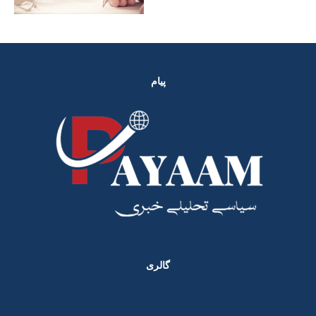
پیام
گالری