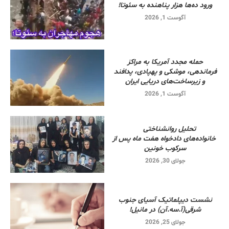
ورود ده‌ها هزار پناهنده به سئوتا!
آگوست 1, 2026
حمله مجدد آمریکا به مراکز
فرماندهی، موشکی و پهپادی، پدافند
و زیرساخت‌های دریایی ایران
آگوست 1, 2026
تحلیل روانشناختی
خانواده‌های دادخواه هفت ماه پس از
سرکوب خونین
جولای 30, 2026
نشست دیپلماتیک آسیای جنوب
شرقی‌(آ.سه.آن) در مانیل!
جولای 25, 2026