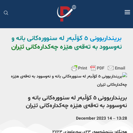
برینداربوونی ٥ کۆڵبەر لە سنوورەکانی بانە و
نەوسوود بە تەقەی هێزە چەکدارەکانی ئێران
برینداربوونی ٥ کۆڵبەر لە سنوورەکانی بانە و
نەوسوود بە تەقەی هێزە چەکدارەکانی ئێران
13:28 – 14 December 2023
هەنگاو: پێنجشەممە، ٢٣ی سەرماوەزی ٢٧٢٣