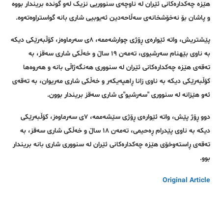
هێزە چەکدارەکانی ئێران لە ناوچەی سنووریی نزیک لەو گوندە بریندار بووە
و پاشان بۆ نەخۆشخانەی سەڵاحەدین ئەیوبیی شاری بانە گواستراوەتەوە.
پێشتریش، واتە ئێوارەی ڕۆژی چوارشەممە، ٨ی سەرماوەز، کۆڵبەرێکی دیکە
بە ناوی بێهنام سەرشیوی، تەمەن ١٩ ساڵ و خەڵکی شاری سەقز، بە
تەقەی هێزە چەکدارەکانی ئێران لە سنووری هەنگەژاڵی بانە و هەروەها
کۆڵبەرێکی دیکە بە ناوی زانا ڕاهپەیکەر و خەڵکی شاری مەریوان، بە تەقەی
ئەو هێزانە لە سنووری "سەرشیو"ی شاری سەقز بریندار بوون.
دوو ڕۆژ پێش، واتە ئێوارەی ڕۆژی سێشەممە، ٧ی سەرماوەز، کۆڵبەرێکی
دیکە بە ناوی پێدرام ڕەحیمی، تەمەن ١٨ ساڵ و خەڵکی شاری سەقز، بە
تەقەی ڕاستەوخۆی هێزە چەکدارەکانی ئێران لە سنووری شاری بانە بریندار
بوو.
Original Article