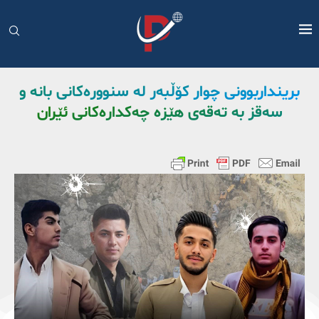
برینداربوونی چوار کۆڵبەر لە سنوورەکانی بانە و
سەقز بە تەقەی هێزە چەکدارەکانی ئێران