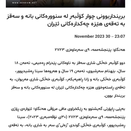
برینداربوونی چوار کۆڵبەر لە سنوورەکانی بانە و سەقز
بە تەقەی هێزە چەکدارەکانی ئێران
23:07 – 30 November 2023
هەنگاو: پێنجشەممە، ٩ی سەرماوەزی ٢٧٢٣
دوو کۆڵبەر خەڵکی شاری سەقز بە ناوەکانی پێدرام ڕەحیمی، تەمەن ١٨
ساڵ، بێهنام سەرشیوی، تەمەن ١٩ ساڵ و هەروەها سینا ڕەشیدپوور،
کۆڵبەری خەڵکی بانە و زانا ڕاهپەیکەر، کۆڵبەری خەڵکی شاری مەریوان، بە
تەقەی ڕاستەوخۆی هێزە چەکدارەکانی ئێران لە سنوورەکانی بانە و سەقز
بریندار بوون.
بەپێی ڕاپۆرتی گەیشتوو بە ڕێکخراوی مافی مرۆڤی هەنگاو؛ ئێوارەی ڕۆژی
پێنجشەممە، ٩ی سەرماوەزی ٢٧٢٣ (٣٠ی نۆڤەمبەری ٢٠٢٣)، سینا
ڕەشیدپوور، کۆڵبەری خەڵکی گوندی "زەلی"ی سەر بە شاری بانە، بە تەقەی