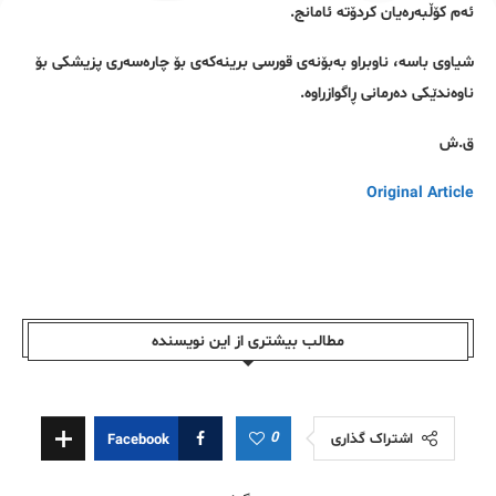
ئەم کۆڵبەرەیان کردۆتە ئامانج.
شیاوی باسە، ناوبراو بەبۆنەی قورسی برینەکەی بۆ چارەسەری پزیشکی بۆ
ناوەندێکی دەرمانی ڕاگوازراوە.
ق.ش
Original Article
مطالب بیشتری از این نویسندە
0
اشتراک گذاری
Facebook