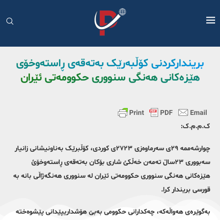
بریندارکردنی کۆڵبەرێک بەتەقەی ڕاستەوخۆی
هێزەکانی هەنگی سنووری حکوومەتی ئێران
ک.م.م.ک:
چوارشەممە ٢٩ی سەرماوەزی ٢٧٢٣ی کوردی، کۆڵبرێک بەناونیشانی زانیار
سەبووری ٢٣ساڵ تەمەن خەڵکئ شاری بۆکان بەتەقەی ڕاستەوخۆئ
هێزەکانی هەنگی سنووری حکوومەتی ئێران لە سنووری هەنگەژاڵی بانە بە
قورسی بریندار کرا.
بەگوێرەی هەواڵەکە، چەکدارانی حکوومی بەبێ هۆشداریپێدانی پێشوەختە