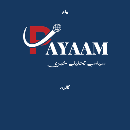
پیام
گالری