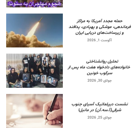
حمله مجدد آمریکا به مراکز
فرماندهی، موشکی و پهپادی، پدافند
و زیرساخت‌های دریایی ایران
آگوست 1, 2026
تحلیل روانشناختی
خانواده‌های دادخواه هفت ماه پس از
سرکوب خونین
جولای 30, 2026
نشست دیپلماتیک آسیای جنوب
شرقی‌(آ.سه.آن) در مانیل!
جولای 25, 2026