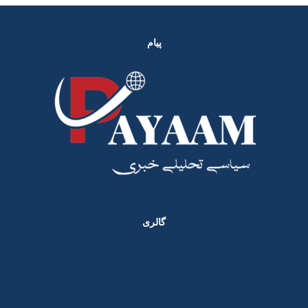
پیام
گالری