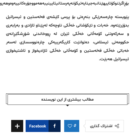
بۆڕاگرتنوکۆتاییهێنانبەجینایەتیکۆنەپەرستانیئایینیبەهەمووجۆرەکانییەوەوهەر
پێویستە چارەسەرێکی بنەڕەتی بۆ پرسی کێشەی فەلەستین و ئیسرائیل
بدۆزرێتەوە. خەبات و تێکۆشانی خەڵکی ناوچەکە لەپێناو ئازادی و بەرابەری
و سەرکەوتنی کۆمەڵانی خەڵکی ئێران لە ڕووخاندنی شۆڕشگێڕانەی
حکوومەتی ئیسلامی، دەتوانێت کاریگەرییەکی چارەنووسسازی لەسەر
خەباتی خەڵکی فەلەستین و کۆمەڵانی خەڵکی ئازادیخواز و ئاشتیخوازی
ئیسرائیل هەبێت.
مطالب بیشتری از این نویسندە
0
اشتراک گذاری
Facebook