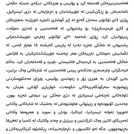
فەلەستینییەکان قەدەغە کرد و پۆلیس و هێزەکانی دیکەی خستە حاڵەتی
ئامادەباش بۆ ڕێگریکردن لە خۆپیشاندان و ناڕەزایەتی لە دژی ئیسرائیل.
ڕۆژی ١٤ی ئۆکتۆبر سەدان گەنج لە ژێر گوشاری ئامێرە ئاوپژێنە بەهێزەکان
و گازی فرمێسکڕێژدا بۆ پشتیوانی لە فەلەستین و لەدژی دەوڵەت
ڕێپێوانیان کرد. ڕۆژی شەممە ٢١ی ئۆکتۆبر ژمارەی خۆپیشاندەرانی
پشتیوانی لە خەڵکی غەززە تەنیا لە پاریس گەیشتە ١٥ هەزار کەس. لە
ئاڵمانیش نەوەکانی نازییەکان هەر چەشنە خۆپیشاندانێکیان بە قازانجی
خەڵکی فەلەستین بە کردەیەکی فاشیستی ناوبرد و قەدەغەیان کرد. بەڵام
لایەنگرانی چارەسەری عادڵانەی پرسی فەلەستین لە شارەکانی وەک بڕلین،
بەبێ گوێدان بە هێزی زۆر و زەوەندی پۆلیس، وێڕای مەحکوومکردنی
ڕێوشوێنە سەرکوتگەرییەکانی حکومەت، خوازیاری کۆتایی هێنان بە
تاوانەکانی ئەرتەشی ئیسرائیل لە دژی خەڵکی بێ دیفاعی غەززە بوون.
چەندین کۆبوونەوە و ڕێپێوانی هاوشێوەش لە بەشێک لە شارەکانی وڵاتانی
ئەوروپا لەوانە ئیسپانیا، ئیتالیا، یۆنان و سوید و هەروەها وڵاتانی
ئەمریکای لاتین وەک ئارژانتین و بریزیل و چەند وڵاتێک لە ئاسیا و ئەفریقا
بەڕێوەچوون. جگە لەو ئاکسیۆن و ناڕەزایەتییانە، ڕێکخراوە کرێکارییەکان و