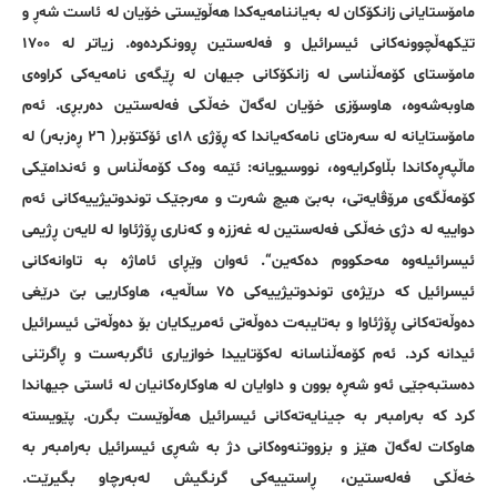
مامۆستایانی زانکۆکان لە بەیاننامەیەکدا هەڵوێستی خۆیان لە ئاست شەڕ و
تێکهەڵچوونەکانی ئیسرائیل و فەلەستین ڕوونکردەوە. زیاتر لە ١٧٠٠
مامۆستای کۆمەڵناسی لە زانکۆکانی جیهان لە ڕێگەی نامەیەکی کراوەی
هاوبەشەوە، هاوسۆزی خۆیان لەگەڵ خەڵکی فەلەستین دەربڕی. ئەم
مامۆستایانە لە سەرەتای نامەکەیاندا کە ڕۆژی ١٨ی ئۆکتۆبر( ٢٦ ڕەزبەر) لە
ماڵپەڕەکاندا بڵاوکرایەوە، نووسیویانە: ئێمە وەک کۆمەڵناس و ئەندامێکی
کۆمەڵگەی مرۆڤایەتی، بەبێ هیچ شەرت و مەرجێک توندوتیژییەکانی ئەم
دواییە لە دژی خەڵکی فەلەستین لە غەززە و کەناری ڕۆژئاوا لە لایەن ڕژیمی
ئیسرائیلەوە مەحکووم دەکەین“. ئەوان وێڕای ئاماژە بە تاوانەکانی
ئیسرائیل کە درێژەی توندوتیژییەکی ٧٥ ساڵەیە، هاوکاریی بێ درێغی
دەوڵەتەکانی ڕۆژئاوا و بەتایبەت دەوڵەتی ئەمریکایان بۆ دەوڵەتی ئیسرائیل
ئیدانە کرد. ئەم کۆمەڵناسانە لەکۆتاییدا خوازیاری ئاگربەست و ڕاگرتنی
دەستبەجێی ئەو شەڕە بوون و داوایان لە هاوکارەکانیان لە ئاستی جیهاندا
کرد کە بەرامبەر بە جینایەتەکانی ئیسرائیل هەڵوێست بگرن. پێویستە
هاوکات لەگەڵ هێز و بزووتنەوەکانی دژ بە شەڕی ئیسرائیل بەرامبەر بە
خەڵکی فەلەستین، ڕاستییەکی گرنگیش لەبەرچاو بگیرێت.