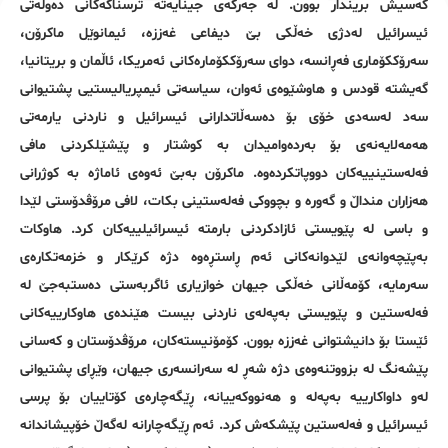
کەسیش بریندار بوون. لە جەرگەی جینایەتە ترسناکەکانی دەوڵەتی
ئیسرائیل لەدژی خەڵکی بێ دیفاعی غەززە، ئیمانوێل ماکرۆن،
سەرۆککۆماری فەڕانسە، دوای سەرۆککۆمارەکانی ئەمریکا، ئاڵمان و بریتانیا،
گەیشتە قودس و هاوشێوەی ئەوان،
سیاسەتی ئیمپریالیستیی پشتیوانی
سەد لەسەدی خۆی بۆ دەسەڵاتدارانی ئیسرائیل و ناردنی یارمەتی
هەمەلایەنەی بۆ بەردەوامیدان بە کوشتار و پێشێلکردنی مافی
فەلەستینییەکان دووپاتکردەوە. ماکرۆن بەبێ ئەوەی ئاماژە بە کوژرانی
هەزاران منداڵ و گەورە و بچووکی فەلەستینی بکات، لافی مرۆڤدۆستی لێدا
و باسی لە پێویستی ئازادکردنی بارمتە ئیسرائیلییەکان کرد. هاوکات
بەپێچەوانەی لێدوانەکانی ئەم ڕاستڕەوە دژە کرێکار و خزمەتکارەی
سەرمایە، کۆمەڵانی خەڵکی جیهان خوازیاری ئاگربەستی دەستبەجێ لە
فەلەستین و پێویستی بەپەلەی ناردنی بیست هێندەى هاوکارییەکانی
ئێستا بۆ دانیشتوانی غەززە بوون. کۆمۆنیستەکان، مرۆڤدۆستان و کەسانی
پێشەنگ لە بزووتنەوەی دژە شەڕ لە سەرانسەری جیهان، وێڕای پشتیوانی
لەو داواکارییە بەپەلە و هەنووکەییانە، ڕێگەچارەی کۆتاییان بۆ پرسی
ئیسرائیل و فەلەستین پێشکەش کرد. ئەم ڕێگەچارانە لەگەڵ خۆپیشاندانە