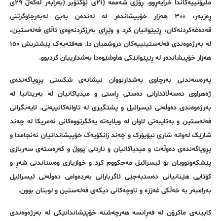
ملیۆنییەکاندا خرایەڕوو. ڕۆژی شەممە (٢١ی ئۆکتۆبر (بەرابەر لەگەڵ ٢٩ی
ڕەزبەر، ٣٠٠ هەزار خۆپیشاندەر لە لەندەن بەبێ لەبەرچاوگرتنی
قەدەغەکردنەکان، ڕێپێوانیان کرد و وێڕای بەرزکردنەوەی ئاڵای فەلەستین،
لە بەرژەوەندی فەلەستینییەکان دروشمیان دا. هەفتەیەک پێشتریش ١٥٠
هەزار خۆپیشاندەر لە ڕێپێوانێکی هاوشێوەدا بەشدارییان کردبوو.
پەرەسەندنی بەرچاوی بەشداربووان نیشانەی شکستی پڕوپاگەندەی
ژەهراوی دەسەڵاتدارانی دەستی ڕاستی و میدیاکانیان لە بەریتانیا لە
بەرژەوەندی دەوڵەتی ئیسرائیل و پشتگیری لە تاوانەکانییەتی. لایەنگرانی
فەلەستین و بەتایبەتی لاوان لە ویلایەتە یەکگرتووەکانی ئەمریکا لە چەند
شارێک لەوانە شاری نیۆیۆرک و چەند زانکۆیەک خۆپیشاندانیان ئەنجامدا و
پڕوپاگەندەی دەوڵەت و میدیاکانیان و ناردنی پووڵ و کەرەستەی سەربازی
پێشکەوتوویان بۆ ئیسرائیل مەحکووم کرد و خوازیاری وەستاندنی شەڕ و
کۆتایی هێنانیانی دەستبەجێی ئاگربارانی بەردەوامی دەوڵەتی ئیسرائیل
بەرامبەر بە خەڵکی غەززە و ناوچەکانی دیکەی فەلەستین و لوبنان بوون.
کابینەی ماکرۆن لە فەڕانسە هەرچەشنە خۆپێشاندانێکی لە بەرژەوەندی