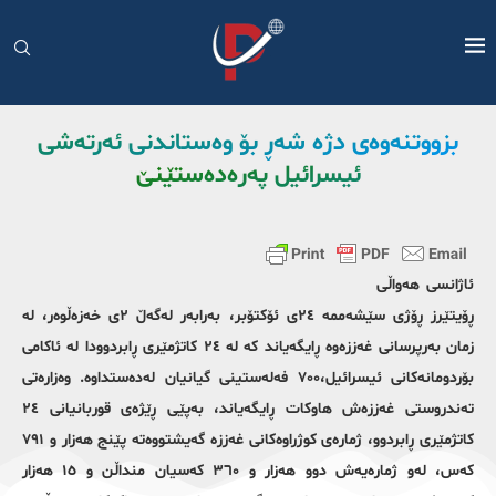
بزووتنەوەی دژە شەڕ بۆ وەستاندنی ئەرتەشی
ئیسرائیل پەرەدەستێنێ
ئاژانسی هەواڵی
ڕۆیتێرز ڕۆژی سێشەممە ٢٤ی ئۆکتۆبر، بەرابەر لەگەڵ ٢ی خەزەڵوەر، لە
زمان بەرپرسانی غەززەوە ڕایگەیاند کە لە ٢٤ کاتژمێری ڕابردوودا لە ئاکامی
بۆردومانەکانی ئیسرائیل،٧٠٠ فەلەستینی گیانیان لەدەستداوە. وەزارەتی
تەندروستی غەززەش هاوکات ڕایگەیاند، بەپێی ڕێژەی قوربانیانی ٢٤
کاتژمێری ڕابردوو، ژمارەی کوژراوەکانی غەززە گەیشتووەتە پێنج هەزار و ٧٩١
کەس، لەو ژمارەیەش دوو هەزار و ٣٦٠ کەسیان منداڵن و ١٥ هەزار