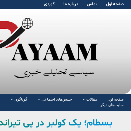
صفحە اول
تماس
دربارە ما
کوردی
صفحە اول
مقالات
جنبش‌های اجتماعی
گوناگون
سایت‌های دیگر
بسطام؛ یک کولبر در پی تیران