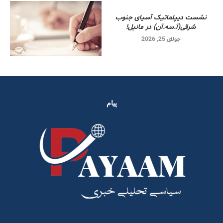
نشست دیپلماتیک آسیای جنوب
شرقی‌(آ.سه.آن) در مانیل!
جولای 25, 2026
پیام