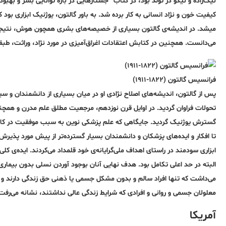
نیک‌زاده و نیکو در تولد بود، در کتاب “جستارهایی در باره توانایی بشر و بهبود 
کیفیت خون و نژاد انسانی به کار برده شد. به باور گالتون، یوژنیک ابزاری بو
میشد. در اندیشه‌ی گالتون بسیاری از خصیصه‌های بشری همچون هوش، نتیجه‌ی 
می‌دانست. همچنین در کتابش اعتقادات اغراق‌آمیزی در مورد نژاد، وراثت، ط
فرانسیس گالتون (۱۸۲۲-۱۹۱۱)
پس از گالتون، اندیشه‌های اصلاح نژادی او در میان بسیاری از دانشمندان و سیا
تحولات فراوان گردید. در اوایل قرن نوزدهم، مرجعیت مطلق علم مدرن و همچن
گسترش یوژنیک گردید. جایگاهی که علم پزشکی نوین به سبب موفقیت در کاهش 
تا افکار و ایده‌های پزشکان و دانشمندان بسیار گسترده‌تر از پیش مورد پذیرش
ابزاری سودمند در راستای اهداف ملی‌گرایانه‌ی خود قلمداد می‌کردند. ایده‌ی ک
البته در حد اعلی تکامل بود. هدف نهایی آنان بوجود آوردن نسلی بدون بیماری
می‌داشت که تنها افراد سالم و بدون مشکل جسمی یا ذهنی حق زندگی دارند 
معلولان جسمی و روانی و افرادی که شرایط زندگی عالی نداشتند، نشانه می‌رفت
آمریکا