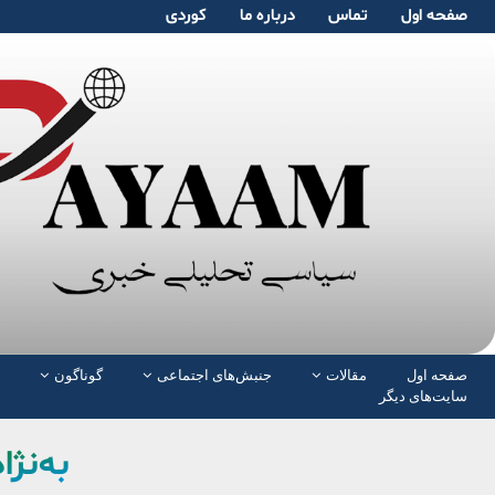
صفحە اول
تماس
دربارە ما
کوردی
صفحە اول
مقالات
جنبش‌های اجتماعی
گوناگون
سایت‌های دیگر
به‌نژ