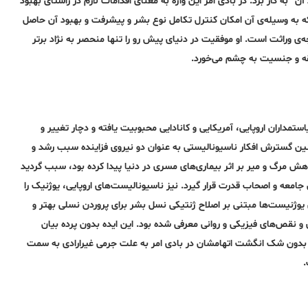
آن” به کار برد. در بادی امر این واژه به معنای اقدامات لازم در راستای بهبود
د که به وسیله‌ی آن امکان کنترل تکامل نوع بشر و پیشرفت و بهبود آن حاصل
وراثت است. او موفقیت در دنیای پیش رو را تنها منحصر به نژاد برتر
بقه و جنسیت به چشم می‌خورد.
ستمداران اروپایی، آمریکایی و کانادایی محبوبیت یافته و دچار تغییر و
ین گسترش افکار ناسیونالیستی به عنوان دو نیروی فزاینده سبب رشد و
مرگ و میر بر اثر بیماری‌های مسری در دنیا پیدا کرده بود، سبب گردید
 جامعه و اصحاب قدرت قرار گیرد. نیز ناسیونالیست‌های اروپایی، یوژنیک را
لی یوژنیست‌ها مبتنی بر اصلاح ژنتیکی نسل بشر برای پروردن نسلی بهتر و
 و نقص‌های فیزیکی و روانی معرفی شده بود. این ایده بدون پرده بیان
و بدون شک انگشت اتهامشان در بادی امر به علت جرمی غیرارادی به سمت
.