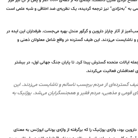
این جملات افلاطون را می‌توان سنگ‌بنای یوژنیک (Eugenics) یا همان جنبش اصلاح نژادی مدرن دانست. ایده‌ای که از دهه‌ی ۱۸۸۰ آغاز و پس از آن نیز فراز
رسی به “به‌نژادی” نیز ترجمه گردیده، یک نظریه‌ی ضد اخلاقی و شبه علمی است
آمیز از آثار چارلز داروین و گرگور مندل بهره می‌جست. طرفداران این ایده در
 ناشایست می‌زدند. این طیف گسترده در واقع شامل معلولان ذهنی و
جمله ایالات متحده گسترش پیدا کرد. تا پایان جنگ جهانی اول، در بیشتر
ای اهدافشان فعالیت می‌کردند.
طیف گسترده‌ای از مردم برچسب ناسالم و ناشایست می‌زدند. این
ی قومی و مذهبی، مردم فقیر و همجنسگرایان می‌شد. یوژنیک به
 داروین بود، واژه‌ی یوژنیک را که برگرفته از واژه‌ی یونانی ایوژنس به معنای