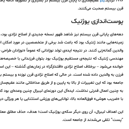
۱۹۹۶ گردید.
[2]
عقیم‌سازی تا پایان قرن بیستم در بسیاری از کشورها ادامه یا
قرن بیستم صحبت می‌کنند.
پوست‌اندازی یوژنیک
دهه‌های پایانی قرن بیستم نیز شاهد ظهور نسخه جدیدی از اصلاح نژادی بود، اص
زمینه‌هایی مانند ژنتیک بود که باعث شد برخی از متخصصین در مورد امکان 
والدین گمانه‌زنی کنند. در نتیجه ایده‌ی تولد نوزادانی که عموماً «نوزادان طراح
مهندسی ژنتیک که نتیجه‌ی مستقیم یوژنیک بود بتوان فرزندانی با خصیصه‌های دل
خوانده می‌شود – برخلاف اصلاح نژادی «اقتدارگرا» در زمان‌های گذشته – این اس
فرزن به والدین داده شده است. در حالی که اصلاح نژادی قرن نوزده و بیستم ب
جامعه بود که این تغییرات از بالا به پایین و از طریق مداخلاتی مانند عقیم‌س
به چنین اعمال قدرتی نداشت. ایده‌آل این دورنمای لیبرال چنین وعده‌ای بود ک
با «ضریب هوشی» فوق‌العاده بالا، توانایی‌های ورزشی استثنایی یا هر ویژگی د
این اهداف لیبرال، آن روی دیگر سکه‌ی یوژنیک است؛ هدف، حذف مطلق معلولان
“پست” تلقی می‌شدند از جامعه است.