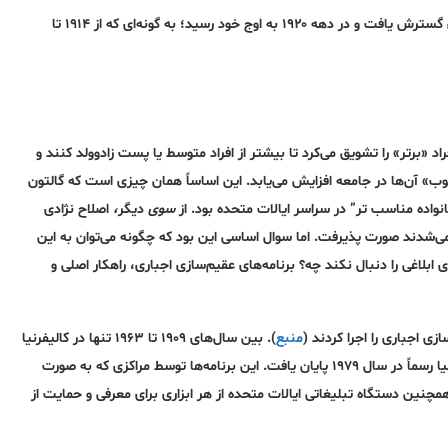
در دهه‌ی اول قرن بیستم، بحث اصلاح نژاد در ایالات متحده به طور چشمگیری گسترش یافت و در دهه ۱۹۲۰ به اوج خود رسید؛ به گونه‌ای که از ۱۹۱۴ تا
اد «برتر» را تشویق می‌کرد تا بیشتر از افراد متوسط یا پست زادوولد کنند و
لوب» آن‌ها در جامعه افزایش می‌یابد. این اساساً همان چیزی است که گالتون
اده مناسب تر” در سراسر ایالات متحده بود. از
سوی
دیگر
،
اصلاح نژادی
می‌شدند صورت پذیرفت. اما سوال اساسی این بود که چگونه می‌توان به این
لاغی را دنبال نکند چه؟ برنامه‌های عقیم‌سازی اجباری، راهکار اصلی و
منبع
). بین سال‌های ۱۹۰۹ تا ۱۹۶۳ تنها در کالیفرنیا
حدود ۲۰۰۰۰ نفر بر خلاف میلشان عقیم شدند؛ اگرچه برنامه اصلاح نژاد کالیفرنیا رسماً در سال ۱۹۷۹ پایان یافت. این برنامه‌ها توسط مراکزی که به صورت
همچنین دستگاه تبلیغاتی ایالات متحده از هر ابزاری برای معرفی و حمایت از