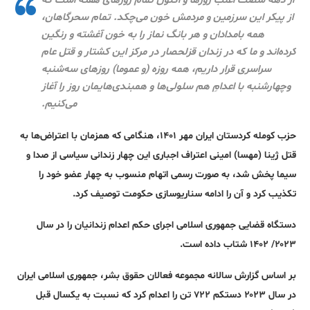
از دهه شصت اغلب روزها و اکنون تمام روزهای هفته است که
از پیکر این سرزمین و مردمش خون می‌چکد. تمام سحرگاهان،
همه بامدادان و هر بانگ نماز را به خون آغشته و رنگین
کرده‌اند و ما که در زندان قزلحصار در مرکز این کشتار و قتل عام
سراسری قرار داریم، همه روزه (و عموما) روزهای سه‌شنبه
وچهارشنبه با اعدامِ هم سلولی‌ها و همبندی‌هایمان روز را آغاز
می‌کنیم.
حزب کومله کردستان ایران مهر ۱۴۰۱، هنگامی که همزمان با اعتراض‌ها به
قتل ژینا (مهسا) امینی اعتراف اجباری این چهار زندانی سیاسی از صدا و
سیما پخش شد، به صورت رسمی اتهام منسوب به چهار عضو خود را
تکذیب کرد و آن را ادامه سناریوسازی حکومت توصیف کرد.
دستگاه قضایی جمهوری اسلامی اجرای حکم اعدام زندانیان را در سال
۲۰۲۳/ ۱۴۰۲ شتاب داده است.
بر اساس گزارش سالانه مجموعه فعالان حقوق بشر، جمهوری اسلامی ایران
در سال ۲۰۲۳ دستکم ۷۲۲ تن را اعدام کرد که نسبت به یکسال قبل