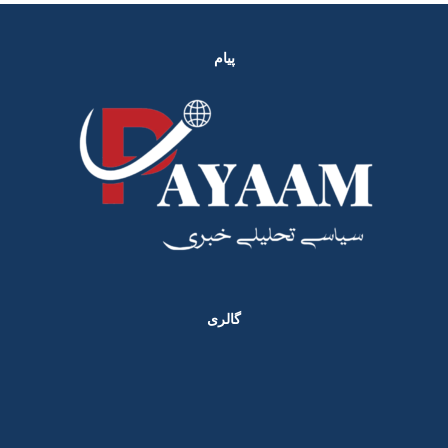
پیام
گالری