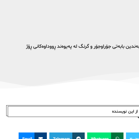
ەندین بابەتی جۆراوجۆر و گرنگ لە پەیوەند ڕووداوەکانی ڕۆژ
ز این نویسندە