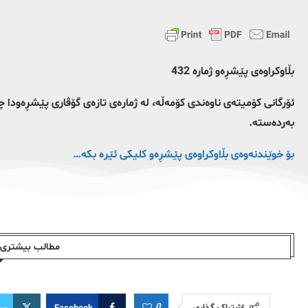
بڵاوکراوەی پێشڕه‌و ژماره‌ 432
ئۆرگانی کۆمیتەی ناوەندی کۆمەڵە، لە ژمارەی تازەی گۆڤاری پێشڕەودا چ
بەردەستە.
بۆ خوێندنەوەی بڵاوکراوەی پێشڕەو کلیکی ئێرە بکە…
مطالب بیشتری ا
0