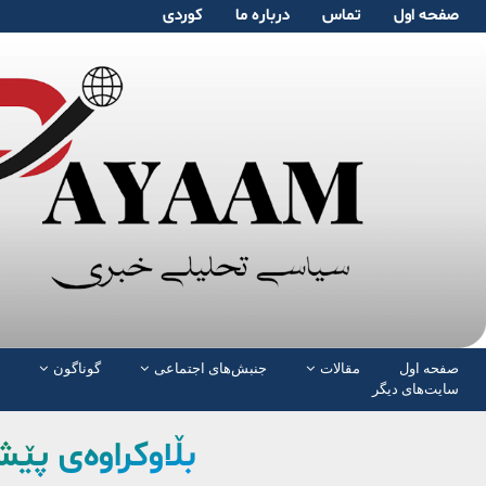
صفحە اول
تماس
دربارە ما
کوردی
صفحە اول
مقالات
جنبش‌های اجتماعی
گوناگون
سایت‌های دیگر
بڵاوکراوەی پێشڕه‌و