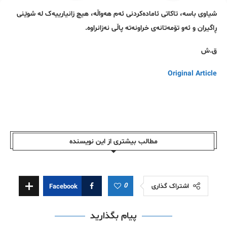
شیاوی باسە، تاکاتی ئامادەکردنی ئەم هەواڵە، هیچ زانیارییەک لە شوێنی
ڕاگیران و ئەو تۆمەتانەی خراونەتە پاڵی نەزانراوە.
ق.ش
Original Article
مطالب بیشتری از این نویسندە
0
اشتراک گذاری
Facebook
پیام بگذارید