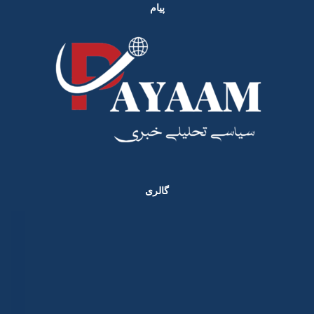
پیام
گالری