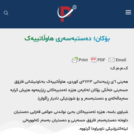
بۆکان؛ دەستبەسەری هاوڵاتییەک
ک.م.م.ک:
هەینی ٦ی ڕێبەندانی ٢٧٢٣ی کوردی، هاوڵاتییەک بەناونیشانی فارۆق
حسەینی خەڵکی بۆکان لەلایەن هێزە ئەمنییەکانی ڕێژیمەوە هێرش کرایە
سەرماڵەکەی و دەستبەسەر و بۆ شوێنێکی نادیار ڕاگوازرا.
شیاوی باسە، هێزە ئەمنییەکان بەبێ نواندنی حوکمی قەزایی دەستیان
داوەتە دەستبەسەر فارۆق حسەینی و دەستیان بەسەر کەلووپەلی
ئیلەکترۆنیکی ناوبراودا گرتووە.