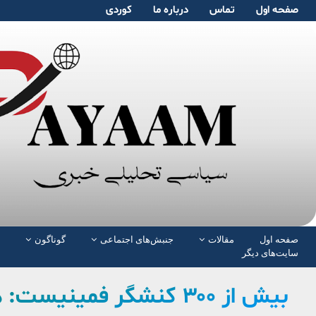
صفحە اول
تماس
دربارە ما
کوردی
صفحە اول
مقالات
جنبش‌های اجتماعی
گوناگون
سایت‌های دیگر
بیش از ۳۰۰ کنشگر فمین