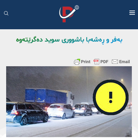
بەفر و ڕەشەبا باشووری سوید دەگرێتەوە