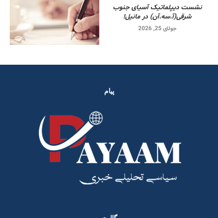
نشست دیپلماتیک آسیای جنوب
شرقی‌(آ.سه.آن) در مانیل!
جولای 25, 2026
پیام
گالری