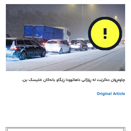
چاوەڕوان دەکرێت لە ڕۆژانی داهاتوودا ڕێگاو بانەکان خلیسک بن.
Original Article