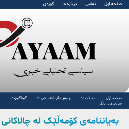
صفحە اول
تماس
دربارە ما
کوردی
صفحە اول
مقالات
جنبش‌های اجتماعی
گوناگون
سایت‌های دیگر
بەیاننامەی کۆمەڵێک لە چالاکانی