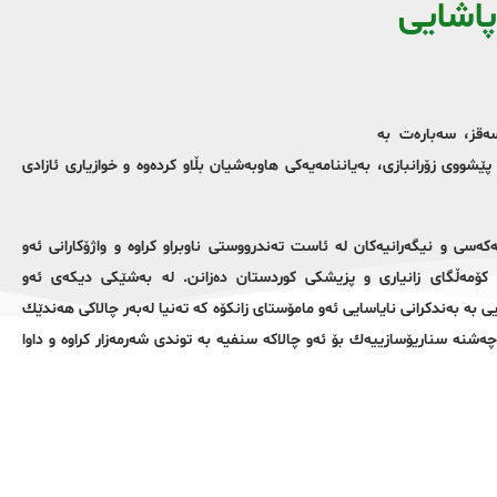
پاشایی
سەقز، سەبارەت بە
پێشووی زۆرانبازی، بەیاننامەیەکی هاوبەشیان بڵاو كرده‌وه‌ و خوازیاری ئازادی
ه‌كه‌سی و نیگه‌رانیه‌كان له‌ ئاست ته‌ندرووستی ناوبراو كراوه‌ و واژۆكارانی ئه‌و
واوی كۆمه‌ڵگای زانیاری و پزیشكی كوردستان ده‌زانن‌. له‌ به‌شێكی دیكه‌ی ئه‌و
ایی به‌ به‌ندكرانی نایاسایی ئه‌و مامۆستای زانكۆه‌ كه‌ ته‌نیا له‌به‌ر چالاكی هه‌ندێك
 چه‌شنه سناریۆسازییه‌ك بۆ ئه‌و چالاكه‌ سنفیه به‌ توندی شه‌رمه‌زار كراوه‌ و داوا