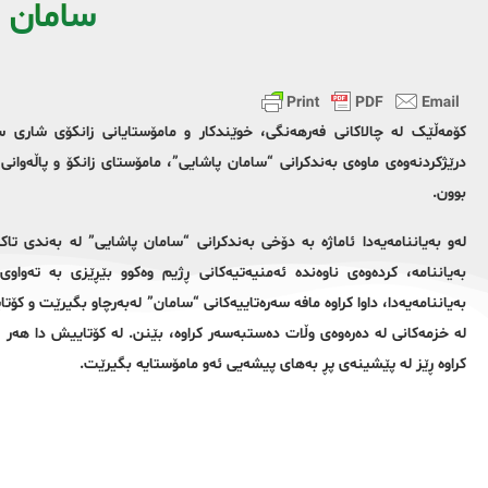
سامان 
کۆمەڵێک لە چالاکانی فەرهەنگی، خوێندکار و مامۆستایانی زانکۆی شاری 
درێژكردنه‌وه‌ی ماوه‌ی به‌ندكرانی “سامان پاشایی”، مامۆستای زانکۆ و پاڵەوانی 
بوون.
له‌و به‌یاننامه‌یه‌دا ئاماژه‌ به‌ دۆخی به‌ندكرانی “سامان پاشایی” له‌ به‌ندی تاك
به‌یاننامه‌، كرده‌وه‌ی ناوه‌نده‌ ئه‌منیه‌تیه‌كانی ڕژیم وه‌كوو بێڕێزی به‌ ته‌
به‌یاننامه‌یه‌دا، داوا كراوه‌ مافه‌ سه‌ره‌تاییه‌كانی “سامان” له‌به‌رچاو بگیرێت و كۆت
له‌ خزمه‌كانی له‌ ده‌ره‌وه‌ی وڵات ده‌ستبه‌سه‌ر كراوه‌، بێنن. له‌ كۆتاییش دا هه‌ر
كراوه‌ ڕێز له‌ پێشینه‌ی پڕ به‌های پیشه‌یی ئه‌و مامۆستایه‌ بگیرێت.