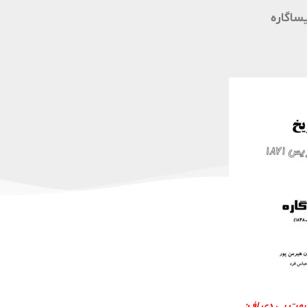
یساگارە
فرمت پی دی
اف: