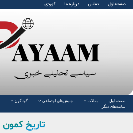
صفحە اول
تماس
دربارە ما
کوردی
صفحە اول
مقالات
جنبش‌های اجتماعی
گوناگون
سایت‌های دیگر
تاريخ كمون پا