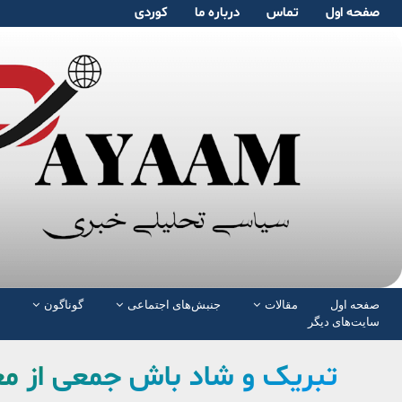
صفحە اول
تماس
دربارە ما
کوردی
صفحە اول
مقالات
جنبش‌های اجتماعی
گوناگون
سایت‌های دیگر
تبریک و شاد باش جمعی از معلمان 