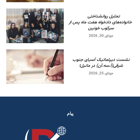
تحلیل روانشناختی
خانواده‌های دادخواه هفت ماه پس از
سرکوب خونین
جولای 30, 2026
نشست دیپلماتیک آسیای جنوب
شرقی‌(آ.سه.آن) در مانیل!
جولای 25, 2026
پیام