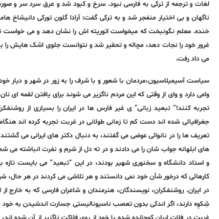
لغات و ترجمه از ترکی به فارسی نبود. سرخ و کبود شد و عرق سرد سر و صور
ناگهان و بی اختیار منفجر شد و به ترکی گفت: آرادا گلون تورکی دانیشاخ هامیم
خنده. معلم نگونبخت که میخواست اتوریته اش را نشان دهد و می خواست ناتو
غرور خود را نجات دهد، مچاله و تحقیر شد و نتوانست جلوی اشک هایش را ب
می داد رفت.
سیاست آسیمیلاسیون،مردمان با شعور و با شرف را به زور در شهر و دیار خود،
وامی دارد و وای از وقتی که این مردم ناگزیر می شوند برای یافتن لقمه ای نان
تجربه کنند!” تبعید زبانی” ی غیر فارس ها در ایران را بسیاری از روشنفکر
جغرافیائی شده اند دست کم تا زمانی طولانی در غربت تجربه کرده اند هنگا
تعریف ها را در نانوائی عوضی می گفتند، به دنبال دکتر های ایرانی می گشتن
های ابلهانه جواب شان را می دادند و در ته دل از شرم و نفرت انباشته می شدن
و استاد دانشگاه و سخنوری شهیر بودند، در این “تبعید” می بایست تازه به 
کارهائی که درخور شأن خود نمی دانستند و هر تلاشی می کردند در هر حال، شه
در ایران. روشنفکران، نویسندگان، هنرمندان و شاعران فارسی که به خارج از ای
شِکوِه دارند، اگر اندکی بدون تعصب ناسیونالیستی جسارت اندشیدن به خود بده
غربت در فلات ایران کوچانده شده یا خود از روی فلاکت ناگزیر از آن شده اند، 