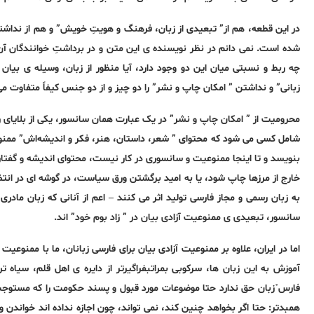
در این قطعه، هم از” تبعیدی از زبان، فرهنگ و هویتِ خویش” و هم از نداشتن
شده است. نمی دانم در نظر نویسنده ی این متن و در برداشتِ خوانندگان آن 
چه ربط و نسبتی میان این دو وجود دارد، آیا منظور از زبان، وسیله ی بیا
زبانی” و نداشتن ” امکان چاپ و نشر” را دو چیز و از دو جنس کیفاً متفاوت م
محرومیت از ” امکان چاپ و نشر” در یک عبارت همان سانسور، یکی از بلایای رژ
شامل کسی می شود که محتوای ” شعر، داستان، هنر، فکر و اندیشه‌اش” ممنوع ا
بنویسد و تا اینجا ممنوعیت و سانسوری در کار نیست، محتوای اندیشه و گفتار 
خارج از مرزها چاپ شود، یا به امید برگشتن ورق سیاست، در گوشه ای در انتظا
به زبان رسمی و مجاز فارسی تولید اثر می کنند – اعم از آنانی که زبان ما
سانسور، تبعیدی ی ممنوعیت آزادی بیان در ” زاد بوم خود” اند.
اما در ایران، علاوه بر ممنوعیت آزادی بیان برای فارسی زبانان، ما با ممنو
آموزش به این زبان ها، سرکوبی بمراتبفراگیرتر از دایره ی اهل قلم، سیاه 
فارسﹾزبان حق ندارد حتا موضوعات مورد قبول و پسند حکومت را که مستوجب 
همبدتر: حتا اگر بخواهد چنین کند، نمی تواند، چون اجازه نداده اند خواندن 