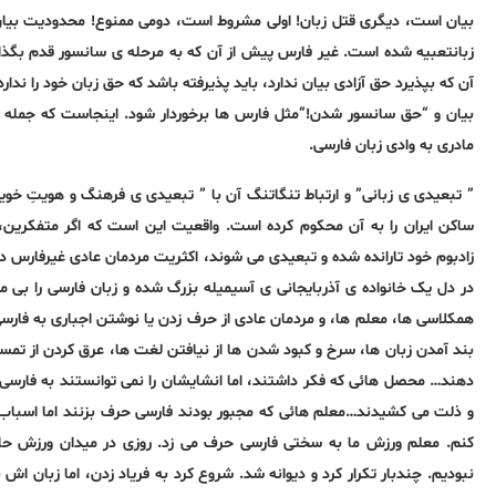
بیان است، دیگری قتل زبان! اولی مشروط است، دومی ممنوع! محدودیت بیان یا 
زبانتعبیه شده است. غیر فارس پیش از آن که به مرحله ی سانسور قدم بگذارد
آن که بپذیرد حق آزادی بیان ندارد، باید پذیرفته باشد که حق زبان خود را ندارد.
بیان و “حق سانسور شدن!”مثل فارس ها برخوردار شود. اینجاست که جمله ی ”
مادری به وادی زبان فارسی.
” تبعیدی ی زبانی” و ارتباط تنگاتنگ آن با ” تبعیدی ی فرهنگ و هویتِ خو
ساکن ایران را به آن محکوم کرده است. واقعیت این است که اگر متفکرین، ن
زادبوم خود تارانده شده و تبعیدی می شوند، اکثریت مردمان عادی غیرفارس در 
در دل یک خانواده ی آذربایجانی ی آسیمیله بزرگ شده و زبان فارسی را بی 
همکلاسی ها، معلم ها، و مردمان عادی از حرف زدن یا نوشتن اجباری به فارسی
بند آمدن زبان ها، سرخ و کبود شدن ها از نیافتن لغت ها، عرق کردن از تمسخ
دهند… محصل هائی که فکر داشتند، اما انشایشان را نمی توانستند به فارس
و ذلت می کشیدند…معلم هائی که مجبور بودند فارسی حرف بزنند اما اسباب 
کنم. معلم ورزش ما به سختی فارسی حرف می زد. روزی در میدان ورزش حاض
نبودیم. چندبار تکرار کرد و دیوانه شد. شروع کرد به فریاد زدن، اما زبا