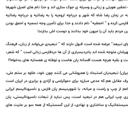
ب تحقیر هویتی و زبانی و وسیله ی جوک سازی اند و حتا نام های اصیل شهرها
در زمان رضا شاه که شهر و دریاچه ارومیه را به رضائیه و دریاچه رضائیه
فارسی کرده و ” احمقیه” نام دادند و حتا برای تأمین وجه تسمیه و احمق بودن
ین مردم باید آن را میهن خود بدانند و دوست اش بدارند!
ای تبیعد” عرضه شده است قبول دارند که ” تبعیدی می‌تواند از زبان، فرهنگ
رشان متوجه شده اند یادردبسیاری از آن ها دردفارسی زبانی است ” که شعر،
ست و بقیه هرچه هست افسانه پان هاست و توطئه ی همسایه های بدخواه؟!
ایران) تبعیدیان استبداد را همپوشانی می کنند چون خود، علاوه بر ستم ملی،
 مقابل هم که مدعی مبارزه برای دموکراسی و آزادی و برابری در ایران است
عم از چپ و راست و میانه، با شووینیسم پان فارس و ناسیونالیسم ایرانی
ی چپ ایرانی هم در تبعید است، پس نباید از تبعات ناسیونالیستی، پان
 سیستماتیک و ساختاری و نهادی، از این گسستیکه از همه سو بر ملیت های