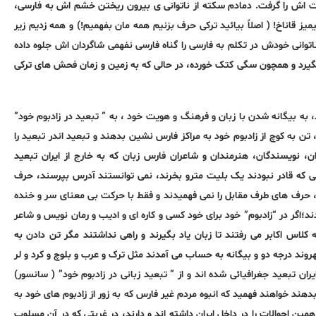
ت اش را گرفت. دمادم سکته از ناتوانی ی بیرون ریختن خشم اش به فارسی،
یز قاناخ! ( اصلاً بیائید ترکی حرف بزنیم همه مان بفهمیم!) و همه زدیم زیر
انی خودش در تکلم به فارسی را گناه فارسی نفهمی شاگردان اش جلوه داده
گیرد و همچون سگی کتک خورده، در حالی که به زمین و زمان فحش های ترکی
 به بیگانه شدن با زبان و فرهنگ و هویت خود ، به ” تبعید در زادبوم خود”
، تن به کوچ از زادبوم خود به مراکز فارس نشین بدهند و تبعید اندر تبعید را
ان، نویسندگان، هنرمندان و شاعران فارس زبان که به خارج از ایران تبعید
می که قادر نبودند یک بلیت مترو بخرند، نمی توانستند آدرس بپرسند، حرف
د، حرف های طرف مقابل را نمی فهمیدند و فقط با حرکت بی معنای سر و خنده
د؛اگر در “زادبوم” خود برای خود کسی و کاره ای و ادیب و رمان نویس و شاعر
کلاس اکابر می رفتند تا زبان یاد بگیرند و راهی نداشتند مگر تن دادن به
روند درجه دو و بیگانه به حساب می آمدند مثل ترک و عرب و بلوچ و کرد و لر
ران تبعید جغرافیائی شده اند و از ” تبعید زبانی در زادبوم خود” ( سانسور)
ند خواهند فهمید که انبوه مردم غیر فارس که به زور از زادبوم های خود به
همین احوالات را در داخل ایران داشته اند و دارند، در غربتی که در آن مسلوب