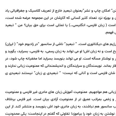
” امکان چاپ و نشر”بعنوان تبعیدِ خارج از تعریف کلاسیک و جغرافیائی یاد
و بویژه نزد تعداد کثیر کسانی که آثارشان در این مجموعه عرضه شده است،
ن است ( زبان فارسی، انگلیسی…) یا تمثلی است برای حق بیان؟ من ” تبعید
ی فهمم.
یم های دیکتاتوری است. ” تبعیدِ” ناشی از سانسور “در زادبوم خود” ( ایران)
ست و نه زبان اش! او می تواند به زبان رسمی، به فارسی، بسراید، بگوید و
و نوشتار مسأله است. او می تواند بنویسد بسراید اما مخفیانه چاپ شود، در
ر بماند. نویسندگان و سرایندگان و اندیشمندانی که ممنوعیت زبانی ندارند و
دری شان فارسی است و آنانی که نیست- ” تبعیدی ی زبان” نیستند تبعیدی ی
عیت زبانی هم مواجهیم. ممنوعیت آموزش زبان های مادری غیر فارسی و ممنوعیت
تر و زخمی بمراتب عمیق تر از ممنوعیت آزادی بیان است. غیر فارس برخلاف
سانسور هم نباشند، به زبان مادری خود اش بنویسد و منتشر کند. از این
و نوشتن به زبان خود را بیاموزد! تفاوتی که گفتم در اینجاست: یکی محدودیت