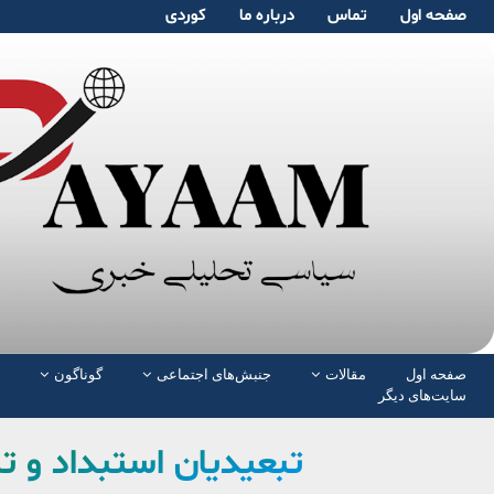
صفحە اول
تماس
دربارە ما
کوردی
صفحە اول
مقالات
جنبش‌های اجتماعی
گوناگون
سایت‌های دیگر
تبعیدیان استبداد و ت