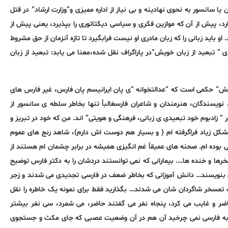
سانسور به نحوی نهادینه و بی نیاز از اداره ممیزی و”وزارت ارشاد” در قتل
، پیش از آن که موازین فکری و سیاسی دیکتاتوری را بپذیرد، یعنی پیش از
 او باید زبانی را که زبان مادری او نیست فرابگیرد تا تازه آنزمان از حق مشروط
 تبعید از زبان خویش”در پاراگراف نقل شده،معنا می یابد: تبعید از زبان
یش” حکمی است که “عدالتخوانه “ی پان ایرانیسم پان فارس، غیر فارس های
ویسندگان، هنرمندان و شاعران فارسغالباً تنها بخاطر سلطه ی سانسور از
” زادبوم خود تبعیدی ی زبانی، فرهنگی و هویتی” اند. من که خود در تبریز و
مشکل زیاد فراگرفته ام ( و بسیار هم دوست اش دارم)، شاهد رنج های عموم
 بوده ام. صحنه های عمیقاً غم انگیزی همیشه در برابر چشمان ام هستند از
رها و خنده ها…. بیمارانی که نمی توانستند دردشان را به دکتر فارس توضیح
ی بنویسند… دانش آموزانی که بخاطر ضعف در فارسی تجدیدی می شدند و زجر
تمسخر شاگردان شان می شدند… بگذارید فقط برای نمونه یک خاطره را نقل
ر و غایب می کرد، پنجاه نفر می گفتند حاضر، می شمرد، سی نفر بیشتر
ن اش به فارسی نمی چرخید آن هم در آن وضعیت عصبی که جای مکث و جستجوی