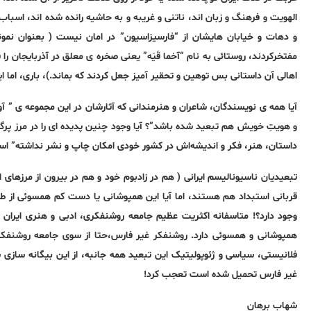
الهویت و فرهنگ و زبان اند، ناتنی و غریبه و به حاشیه رانده شده اند، اسبا
و دهات و خیابان هایشان از “فارسیزاسیون” در امان نیست ( بعنوان نمونه 
مفتخرکردند، روستائی به نام “آخما قَیَه” یعنی صخره ی معلق در آذربایجان را 
اهالی آن داستانی بس توهین و تحقیر آمیز جعل کردند که بماند.)، باری، اما ا
آیا همه ی نویسندگان، شاعران و هنرمندانی که آثارشان در این مجموعه ی ” آو
و هویتِ خویش هم تبعید شده باشد”؟ آیا وجود چنین پدیده ای را در مرز پرگه
داستان، هنر، فکر و اندیشه‌اش در کشور خودی امکان چاپ و نشر نداشته” ا
تبعیدیان ناسیونالیسم ایرانی ( هم در زادبوم خود و هم در بیرون از مرزهای 
قربانی استبداد هم هستند، اما آیا این همپوشانی یا دست کم همسوئی از طرف
وجود دارد؟! متاسفانه اکثریت عظیم جامعه روشنفکری، ادبی و هنری ایران ا
همپوشانی و همسوئی دارد. روشنفکر غیر فارس،حتا از سوی جامعه روشنفکر
فلانیستی، سیاسی و ژئوپولیتیک این تبعید همه جانبه، از این بیگانه سازی
غیر فارس تحمیل شده است تعجب کرد!
شهاب برهان