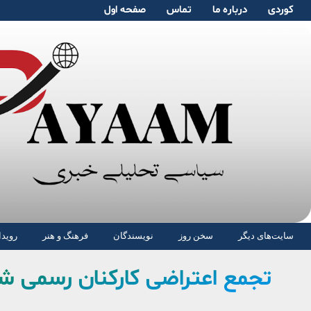
کوردی
دربارە ما
تماس
صفحە اول
سایت‌های دیگر
سخن روز
نویسندگان
فرهنگ و هنر
رویدا
تجمع اعتراضی کارکنان رسمی ش