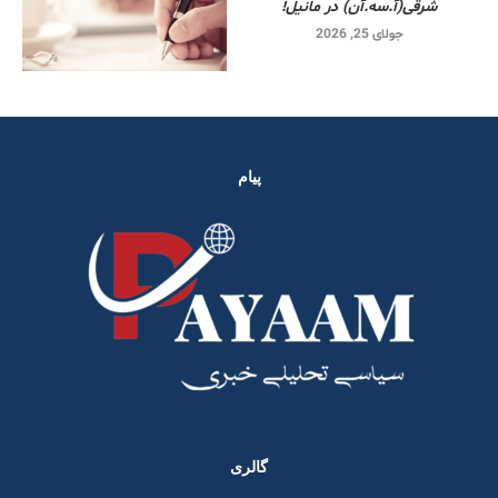
شرقی‌(آ.سه.آن) در مانیل!
جولای 25, 2026
پیام
گالری