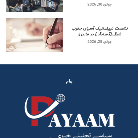
جولای 30, 2026
نشست دیپلماتیک آسیای جنوب
شرقی‌(آ.سه.آن) در مانیل!
جولای 25, 2026
پیام