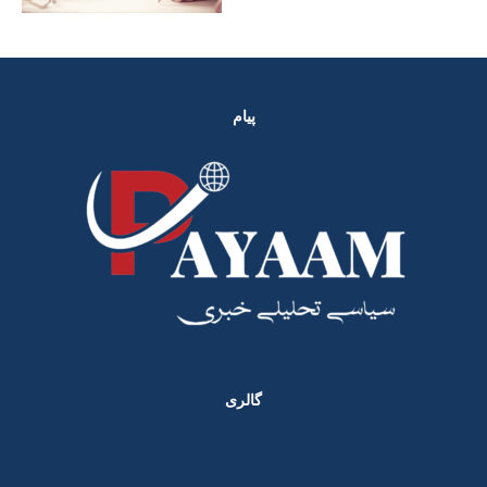
پیام
گالری