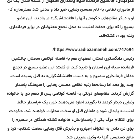
عمومهدی، جانشین فرمانده سپاه پاسداران اصفهان از کشته شدن یک تن
از ماموران نظامی به نام محسن رضایی خبر داد و مدعی شد معترضان، که
او و دیگر مقام‌های حکومتی آنها را «اغتشاش‌گر» می‌نامند، این عضو
بسیج را که برای «حفظ امنیت به محل تجمع معترضان در برابر فرمانداری
رفته بود»، کشته‌اند.
https://www.radiozamaneh.com/747694/
رئیس دادگستری استان اصفهان هم به فاصله کوتاهی سخنان جانشین
فرمانده سپاه این استان را تایید کرد. او گفت: این عضو بسیج در تجمع
مقابل فرمانداری سمیرم و به دست «اغتشاشگران» به قتل رسیده است.
چند روز بعد اما رسانه‌ها رتبه نظامی محسن رضایی را سرهنگ پاسدار
گزارش کردند. مقام‌های دولتی به فاصله کوتاهی پس از دهم دی با خانواده
رضایی دیدار کردند تا بگویند اجازه نمی‌دهند خون یک «پاسدار حافظ
امنیت» پایمال شود و عاملان قتل او سخت مجازات خواهند شد. حکومت
برای انتقام مرگ یکی از پاسدارانش، خانواده کشته شدگان در سمیرم را
برای تن دادن به اعتراف اجباری و پذیرش قتل رضایی سخت شکنجه کرد و
مانع دسترسی آنها به وکیل تعیینی شد.