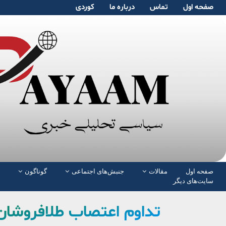
صفحە اول
تماس
دربارە ما
کوردی
صفحە اول
مقالات
جنبش‌های اجتماعی
گوناگون
سایت‌های دیگر
تداوم اعتصاب طلافروشان