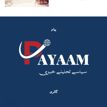
پیام
گالری