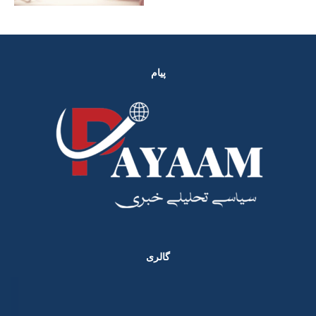
پیام
گالری