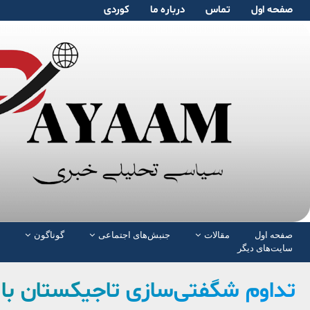
صفحە اول
تماس
دربارە ما
کوردی
صفحە اول
مقالات
جنبش‌های اجتماعی
گوناگون
سایت‌های دیگر
تداوم شگفتی‌سازی تاجیکستان با 