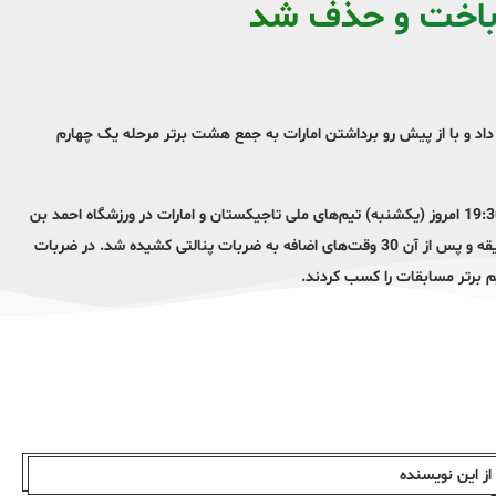
 باخت و حذف شد
اد و با از پیش رو برداشتن امارات به جمع هشت برتر مرحله یک چهارم
در دومین بازی مرحله یک هشتم نهایی جام ملت‌های آسیا 2023، از ساعت 19:30 امروز (یکشنبه) تیم‌های ملی تاجیکستان و امارات در ورزشگاه احمد بن
علی الریان به مصاف هم رفتند که این بازی بعد از تساوی یک – یک در 90 دقیقه و پس از آن 30 وقت‌های اضافه به ضربات پنالتی کشیده شد. در ضربات
ز این نویسندە