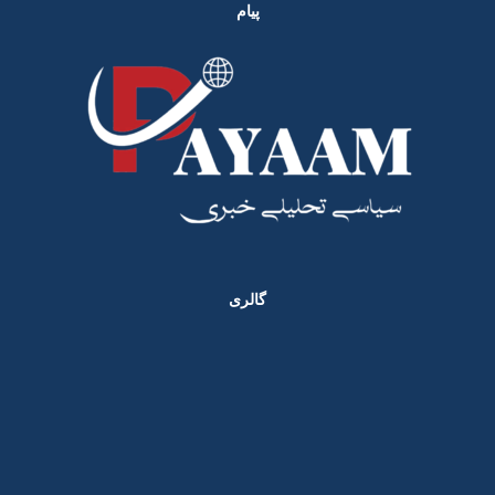
پیام
گالری