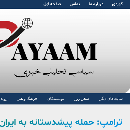
کوردی
دربارە ما
تماس
صفحە اول
سایت‌های دیگر
سخن روز
نویسندگان
فرهنگ و هنر
رویدا
ترامپ: حمله پیشدستانه به ایران