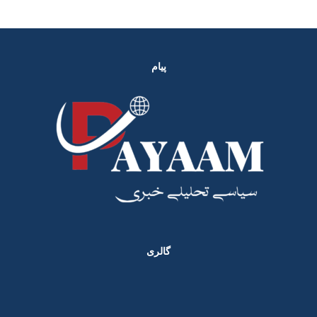
پیام
گالری