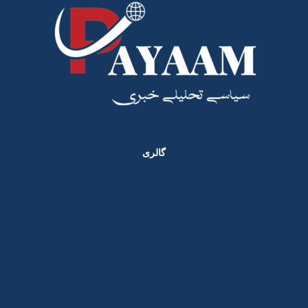
گالری