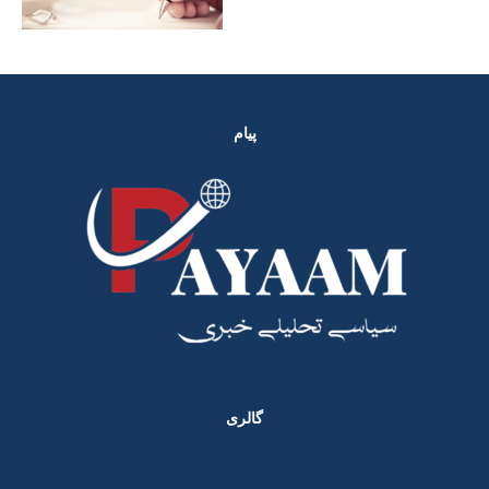
پیام
گالری