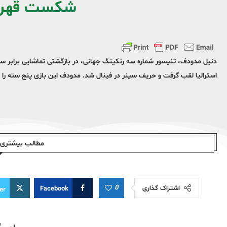
شکست قهرم
دنیل مدودف، تنیسور شماره سه رنکینگ جهانی، در بازگشتی تماشایی برابر ساشا
استرالیا لقب گرفت و حریف سینر در فینال شد. مدودف این بازی پنج سته را با نتایج ۷-۵، ۶-۳، ۶-۷، ۶-۷ و ۳-۶ به سود خو
مطالب بیشتری ا
0
اشتراک گذاری
Facebook
er