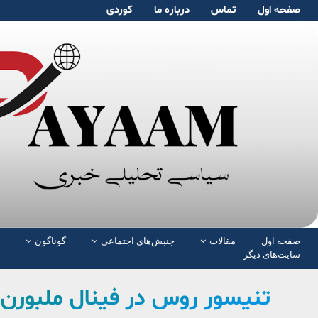
صفحە اول
تماس
دربارە ما
کوردی
صفحە اول
مقالات
جنبش‌های اجتماعی
گوناگون
سایت‌های دیگر
تنیسور روس در فینال ملبورن؛