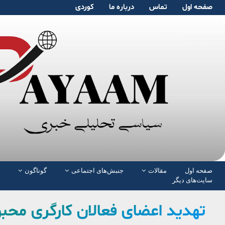
صفحە اول
تماس
دربارە ما
کوردی
صفحە اول
مقالات
جنبش‌های اجتماعی
گوناگون
سایت‌های دیگر
تهدید اعضای فعالان کارگری محبو