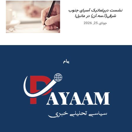
نشست دیپلماتیک آسیای جنوب
شرقی‌(آ.سه.آن) در مانیل!
جولای 25, 2026
پیام