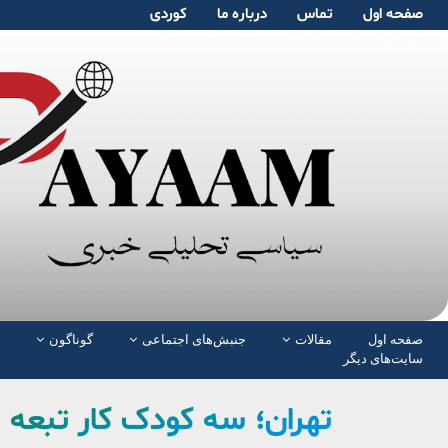
صفحە اول
تماس
دربارە ما
کوردی
صفحە اول
مقالات
جنبش‌های اجتماعی
گوناگون
سایت‌های دیگر
تهران؛ سه کودک کار تبعه