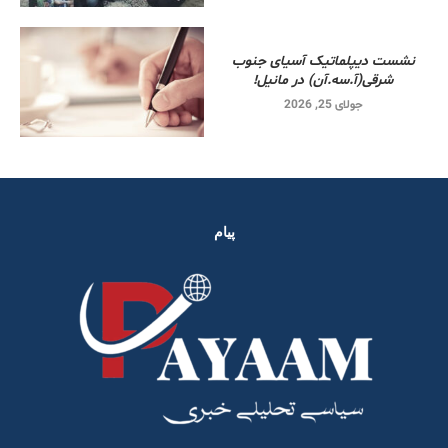
نشست دیپلماتیک آسیای جنوب
شرقی‌(آ.سه.آن) در مانیل!
جولای 25, 2026
پیام