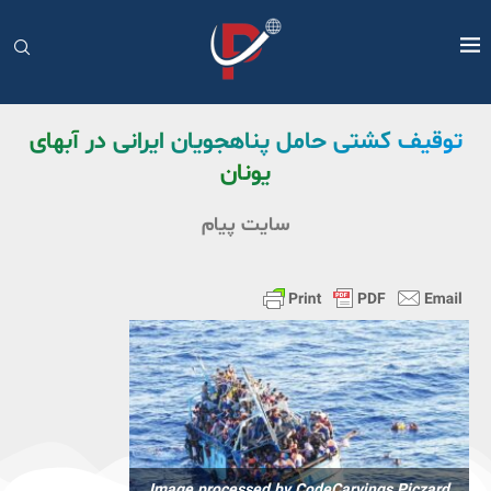
توقیف کشتی حامل پناهجویان ایرانی در آبهای
یونان
سایت پیام
Image processed by CodeCarvings Piczard