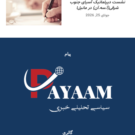
نشست دیپلماتیک آسیای جنوب
شرقی‌(آ.سه.آن) در مانیل!
جولای 25, 2026
پیام
گالری