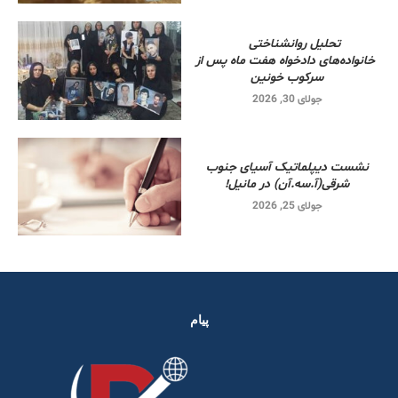
تحلیل روانشناختی
خانواده‌های دادخواه هفت ماه پس از
سرکوب خونین
جولای 30, 2026
نشست دیپلماتیک آسیای جنوب
شرقی‌(آ.سه.آن) در مانیل!
جولای 25, 2026
پیام