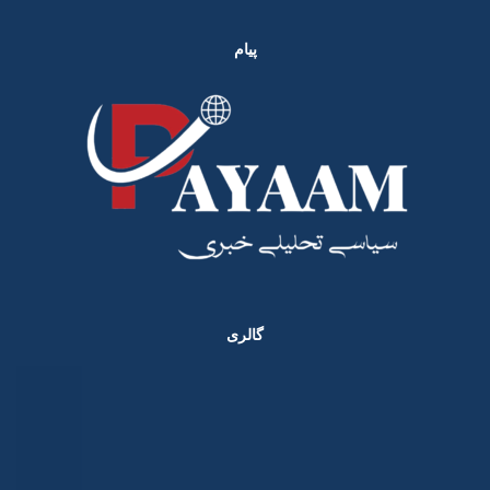
پیام
گالری