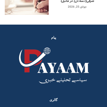
شرقی‌(آ.سه.آن) در مانیل!
جولای 25, 2026
پیام
گالری