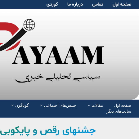
صفحە اول
تماس
دربارە ما
کوردی
صفحە اول
مقالات
جنبش‌های اجتماعی
گوناگون
سایت‌های دیگر
جشنهای رقص و پایکوبی 