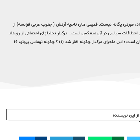
د، موردی یگانه نیست. قدیمی های ناحیه آردش ( جنوب غربی فرانسه) از
از اختلافات سیاسی در آن منعکس است… درکنار تحلیلهای اجتماعی از رویداد
ناگواری که اخیرا در در شهر کرپول رخ داد، یک تحقیق میدانی دقیق نیز در جریان است : این ماجرای مرگبار چگونه آغاز شد (۱) ؟ چگونه توماس پروتو، ۱۶
ز این نویسندە