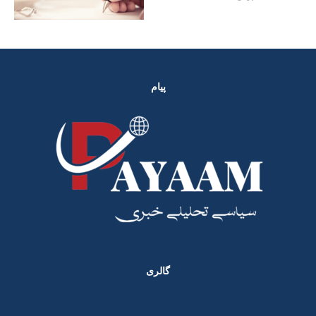
پیام
گالری