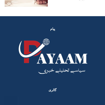
پیام
گالری