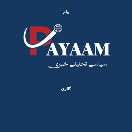
پیام
گالری