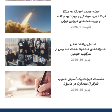
حمله مجدد آمریکا به مراکز
فرماندهی، موشکی و پهپادی، پدافند
و زیرساخت‌های دریایی ایران
آگوست 1, 2026
تحلیل روانشناختی
خانواده‌های دادخواه هفت ماه پس از
سرکوب خونین
جولای 30, 2026
نشست دیپلماتیک آسیای جنوب
شرقی‌(آ.سه.آن) در مانیل!
جولای 25, 2026