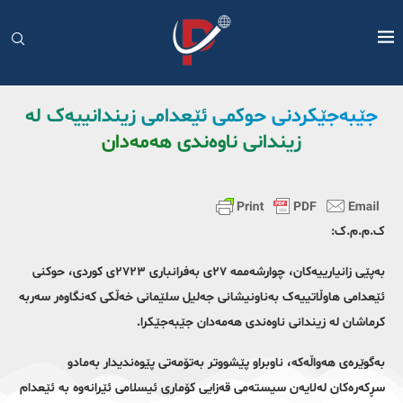
جێبەجێکردنی حوکمی ئێعدامی زیندانییەک لە
زیندانی ناوەندی هەمەدان
ک.م.م.ک:
بەپێی زانیارییەکان، چوارشەممە ٢٧ی بەفرانباری ٢٧٢٣ی کوردی، حوکنی
ئێعدامی هاوڵاتییەک بەناونیشانی جەلیل سلێمانی خەڵکی کەنگاوەر سەربە
کرماشان لە زیندانی ناوەندی هەمەدان جێبەجێکرا.
بەگوێرەی هەواڵەکە، ناوبراو پێشووتر بەتۆمەتی پێوەندیدار بەمادو
سڕکەرەکان لەلایەن سیستەمی قەزایی کۆماری ئیسلامی ئێرانەوە بە ئێعدام