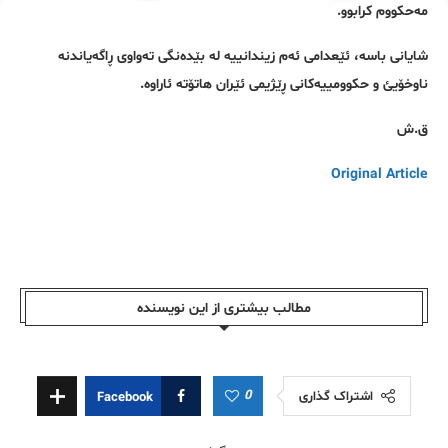
مەحکووم کرابوو.
شایانی باسە، ئێعدامی ئەم زیندانییە لە بێدەنگی تەواوی ڕاگەیاندنە
ناوخۆیئ و حکوومییەکانی ڕێژیمی ئێران هاتۆتە ئاراوە.
ق.ش
Original Article
مطالب بیشتری از این نویسندە
0
اشتراک گذاری
Facebook