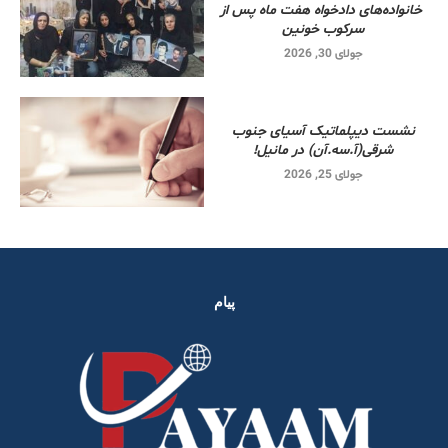
خانواده‌های دادخواه هفت ماه پس از
سرکوب خونین
جولای 30, 2026
نشست دیپلماتیک آسیای جنوب
شرقی‌(آ.سه.آن) در مانیل!
جولای 25, 2026
پیام