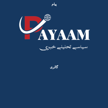
پیام
گالری