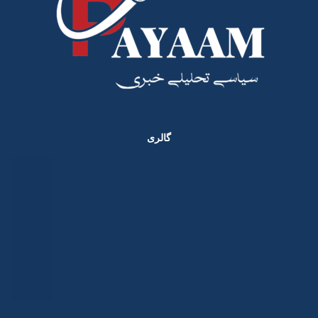
گالری