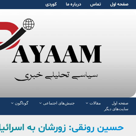
صفحە اول
تماس
دربارە ما
کوردی
صفحە اول
مقالات
جنبش‌های اجتماعی
گوناگون
سایت‌های دیگر
حسین رونقی: زورشان به اسرائیل 