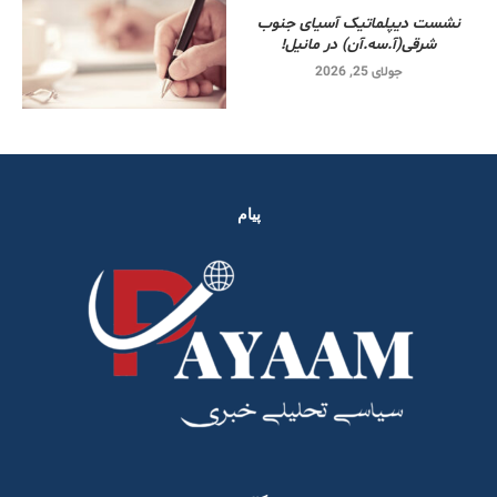
نشست دیپلماتیک آسیای جنوب
شرقی‌(آ.سه.آن) در مانیل!
جولای 25, 2026
پیام