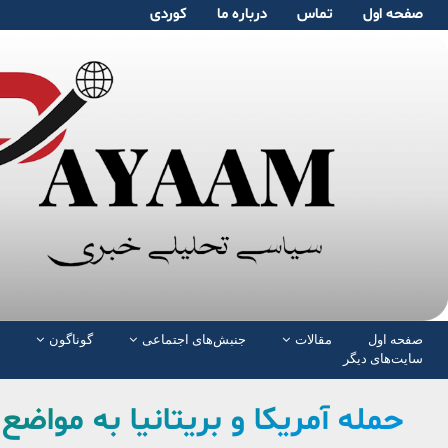
صفحە اول
تماس
دربارە ما
کوردی
صفحە اول
مقالات
جنبش‌های اجتماعی
گوناگون
سایت‌های دیگر
حمله آمریکا و بریتانیا به مواض